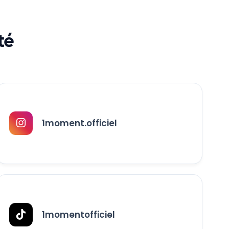
té
1moment.officiel
1momentofficiel