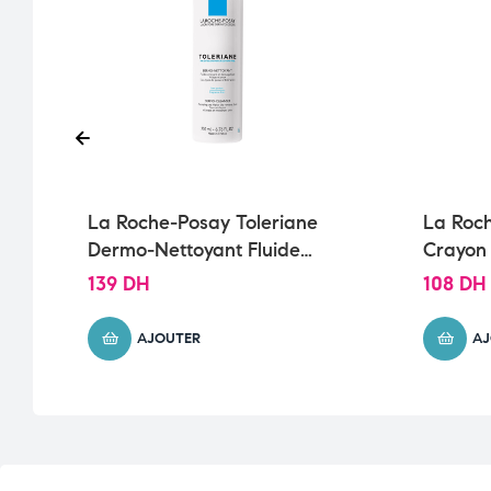
La Roche-Posay Toleriane
La Roch
Dermo-Nettoyant Fluide
Crayon
Démaquillant Peau
Sensible
139
DH
108
DH
Intolérante | 200ml
AJOUTER
AJ