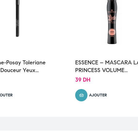
e-Posay Toleriane
ESSENCE – MASCARA L
 Douceur Yeux
PRINCESS VOLUME
s | 1,0g
ESSENCE
39
DH
OUTER
AJOUTER