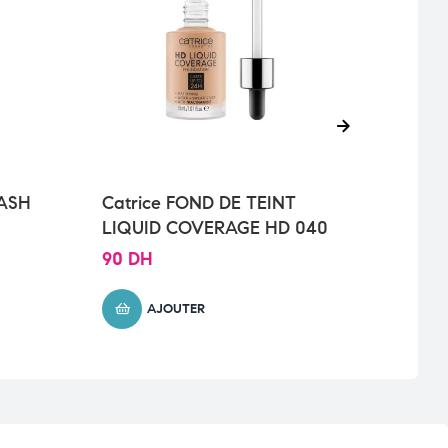
ASH
Catrice FOND DE TEINT
ESS
LIQUID COVERAGE HD 040
LOV
WAT
90
DH
35
D
AJOUTER