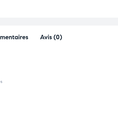
émentaires
Avis (0)
es