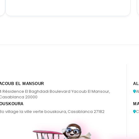
ACOUB EL MANSOUR
AL
4 Résidence El Baghdadi Boulevard Yacoub El Mansour,
A
Casablanca 20000
OUSKOURA
M
Bo village la ville verte bouskoura, Casablanca 27182
C