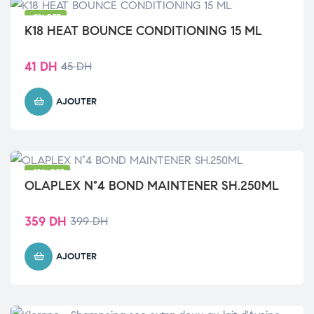
-9% OFF
K18 HEAT BOUNCE CONDITIONING 15 ML
41
DH
45
DH
AJOUTER
-10% OFF
OLAPLEX N°4 BOND MAINTENER SH.250ML
359
DH
399
DH
AJOUTER