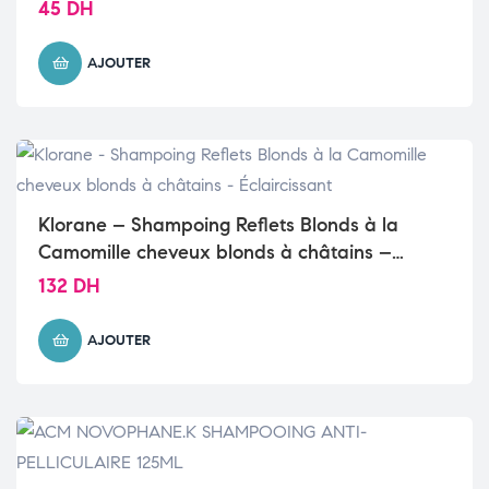
45
DH
AJOUTER
Klorane – Shampoing Reflets Blonds à la
Camomille cheveux blonds à châtains –
Éclaircissant
132
DH
AJOUTER