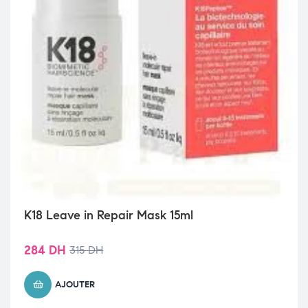
K18 Leave in Repair Mask 15ml
284
DH
315
DH
AJOUTER