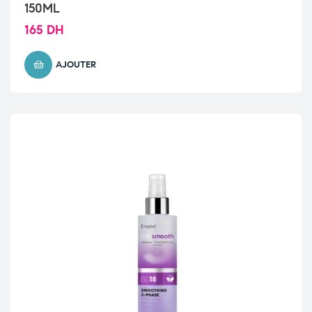
150ML
165
DH
AJOUTER