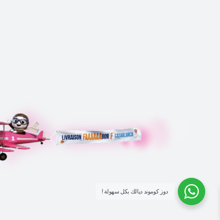
! دوز كوموند ديالك بكل سهولة