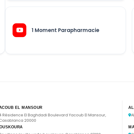
1 Moment Parapharmacie
ACOUB EL MANSOUR
AL
4 Résidence El Baghdadi Boulevard Yacoub El Mansour,
A
Casablanca 20000
OUSKOURA
M