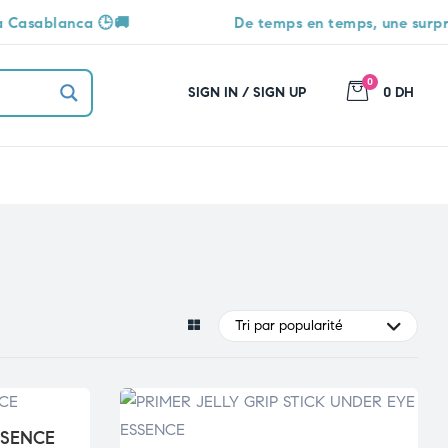
a 🕒🚚
De temps en temps, une surprise vous att
0
SIGN IN / SIGN UP
0 DH
Tri par popularité
SSENCE