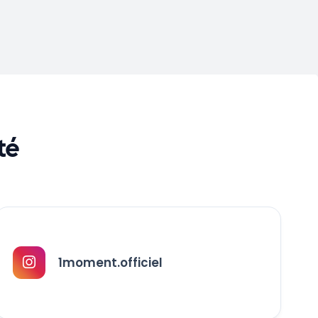
té
1moment.officiel