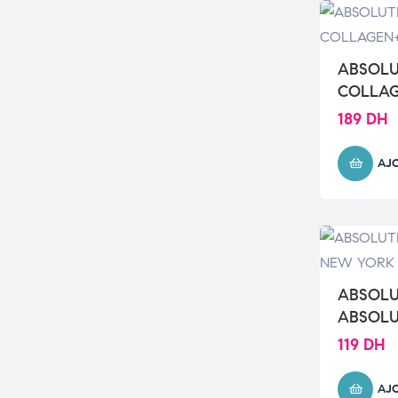
ABSOLU
COLLA
189
DH
AJ
ABSOLU
ABSOLU
FLAWLE
119
DH
AJ