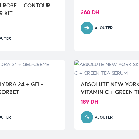
 ROSE – CONTOUR
260
DH
 KIT
AJOUTER
OUTER
HYDRA 24 + GEL-
ABSOLUTE NEW YORK
SORBET
VITAMIN C + GREEN T
SERUM
189
DH
OUTER
AJOUTER