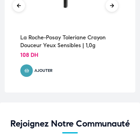
La Roche-Posay Toleriane Crayon
Ca
Douceur Yeux Sensibles | 1,0g
01
108
DH
41
AJOUTER
Rejoignez Notre Communauté