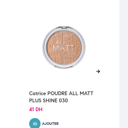
Catrice POUDRE ALL MATT
Catr
PLUS SHINE 030
LIQ
41
DH
90
D
AJOUTER