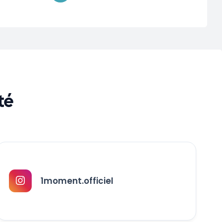
té
1moment.officiel