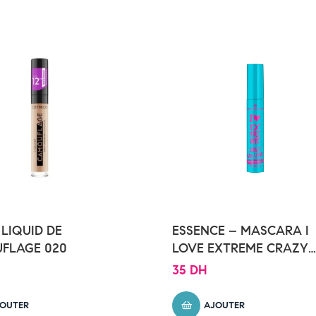
 LIQUID DE
ESSENCE – MASCARA I
FLAGE 020
LOVE EXTREME CRAZY
WATERPROOF
35
DH
OUTER
AJOUTER