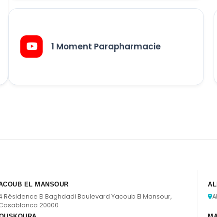
1 Moment Parapharmacie
ACOUB EL MANSOUR
AL
4 Résidence El Baghdadi Boulevard Yacoub El Mansour,
A
Casablanca 20000
OUSKOURA
M