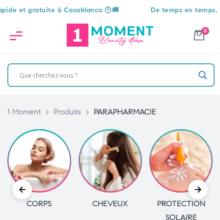
t gratuite à Casablanca 🕒🚚
De temps en temps, une sur
0
1 Moment
>
Produits
>
PARAPHARMACIE
CORPS
CHEVEUX
PROTECTION
SOLAIRE