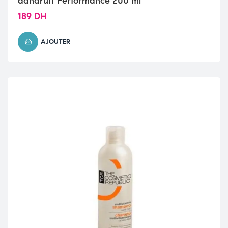
dandruff Performance 200 ml
189
DH
AJOUTER