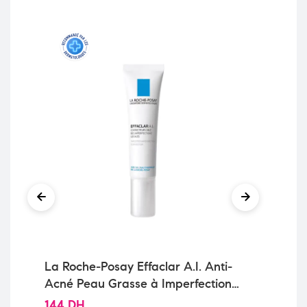
La Roche-Posay Effaclar A.I. Anti-
La
Acné Peau Grasse à Imperfections
Hy
| 15ml
Gra
144
DH
16