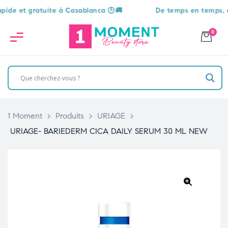
et gratuite à Casablanca 🕒🚚
De temps en temps, une su
0
1 Moment
>
Produits
>
URIAGE
>
URIAGE- BARIEDERM CICA DAILY SERUM 30 ML NEW
🔍