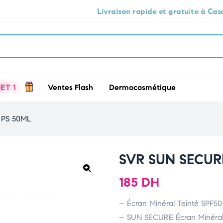
Livraison rapide et gratuite à Casablanca 🕒🚚
ET 1
Ventes Flash
Dermocosmétique
 PS 50ML
SVR SUN SECUR
185
DH
🔍
– Écran Minéral Teinté SPF50
– SUN SECURE Écran Minéral T