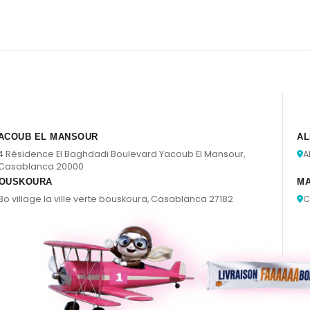
ACOUB EL MANSOUR
AL
4 Résidence El Baghdadi Boulevard Yacoub El Mansour,
A
Casablanca 20000
OUSKOURA
M
Bo village la ville verte bouskoura, Casablanca 27182
C