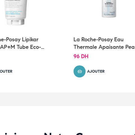
e-Posay Lipikar
La Roche-Posay Eau
AP+M Tube Eco-
Thermale Apaisante Pea
sable Peau Sèche et
Sèche et Irritée | 150ml
96
DH
 Atopique | 200ml
OUTER
AJOUTER