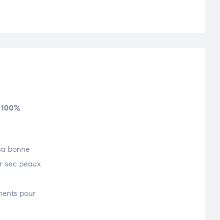
+ 100%
 sa bonne
er sec peaux
ements pour