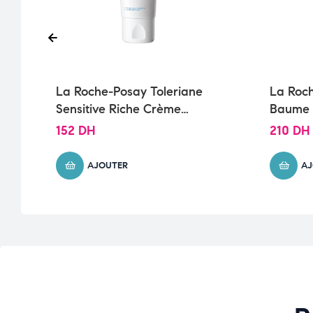
.
La Roche-Posay Toleriane
La Roch
Sensitive Riche Crème
Baume 
Hydratante Peau Sèche à
Respon
152
DH
210
DH
Très Sèche | 40ml
Eczéma
AJOUTER
AJ