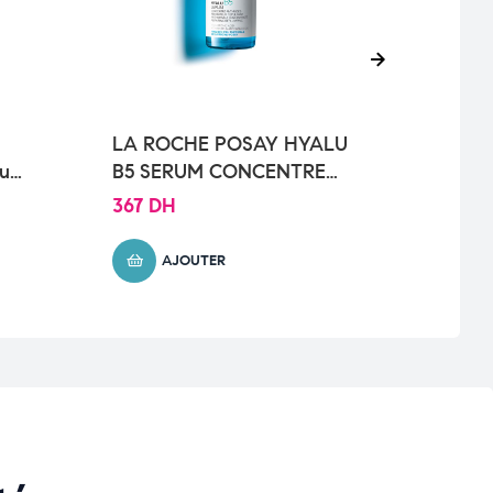
LA ROCHE POSAY HYALU
Cera
u
B5 SERUM CONCENTRE
Lége
ANTI RIDES REPARATEUR
Sèch
367
DH
118
REPULPANT 30 ML
AJOUTER