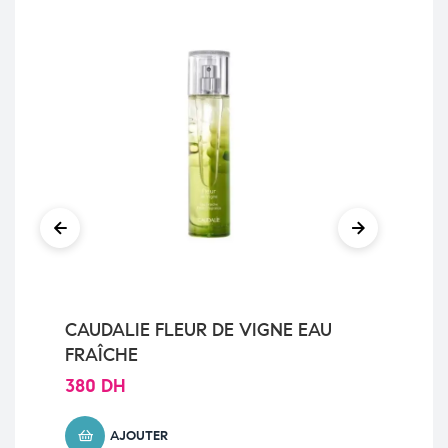
CAUDALIE FLEUR DE VIGNE EAU
AQ
FRAÎCHE
89
380
DH
AJOUTER