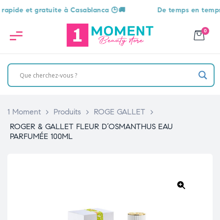
de et gratuite à Casablanca 🕒🚚
De temps en temps, une
0
1 Moment
>
Produits
>
ROGE GALLET
>
ROGER & GALLET FLEUR D’OSMANTHUS EAU
PARFUMÉE 100ML
🔍