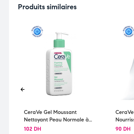
Produits similaires
CeraVe Gel Moussant
CeraVe
Nettoyant Peau Normale à
Nourris
Grasse | 236ml
Très Sè
102
DH
90
DH