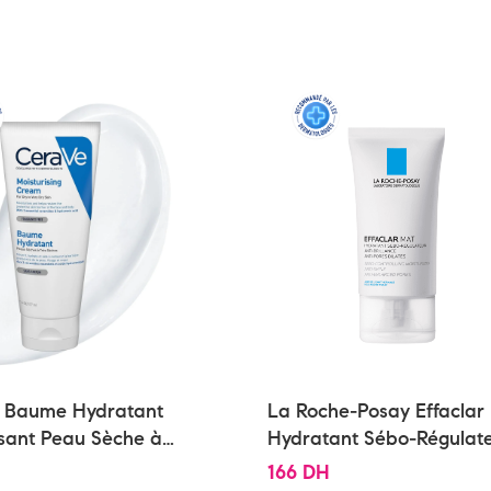
 Baume Hydratant
La Roche-Posay Effaclar
sant Peau Sèche à
Hydratant Sébo-Régulat
che | 177ml
Peau Grasse et Sensible 
166
DH