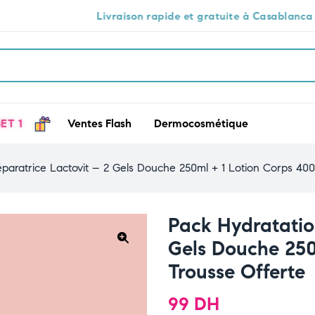
ivraison rapide et gratuite à Casablanca 🕒🚚
D
ET 1
Ventes Flash
Dermocosmétique
paratrice Lactovit – 2 Gels Douche 250ml + 1 Lotion Corps 400
Pack Hydratatio
Gels Douche 250
🔍
Trousse Offerte
99
DH