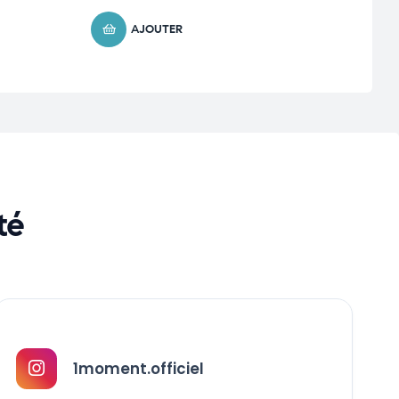
AJOUTER
té
1moment.officiel