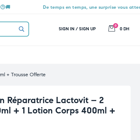
e temps en temps, une surprise vous attend 🎁
L
0
SIGN IN / SIGN UP
0 DH
ml + Trousse Offerte
n Réparatrice Lactovit – 2
ml + 1 Lotion Corps 400ml +