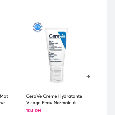
 Mat
CeraVe Crème Hydratante
Vich
eur
Visage Peau Normale à
Trait
|
Sèche | 52ml
Chev
103
DH
135