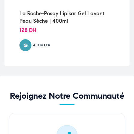
La Roche-Posay Lipikar Gel Lavant
La 
Peau Sèche | 400ml
Ac
| 1
128
DH
14
AJOUTER
Rejoignez Notre Communauté