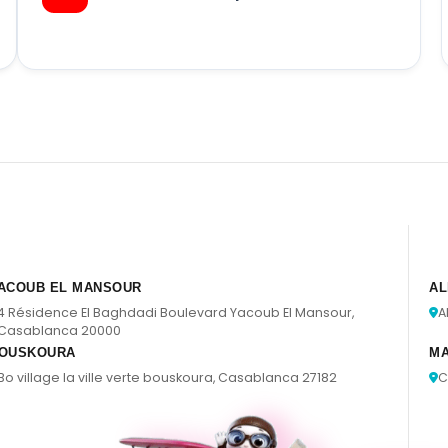
ACOUB EL MANSOUR
AL
4 Résidence El Baghdadi Boulevard Yacoub El Mansour,
A
Casablanca 20000
OUSKOURA
M
Bo village la ville verte bouskoura, Casablanca 27182
C