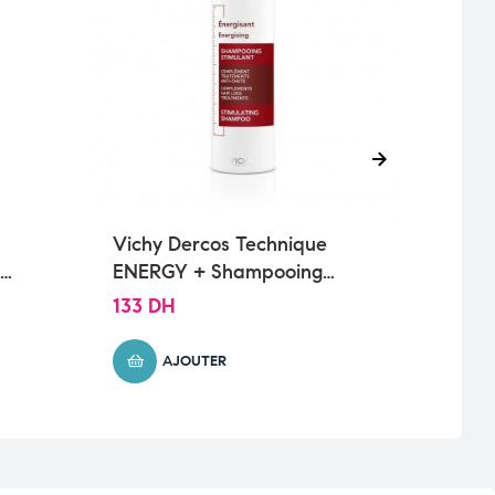
Vichy Dercos Technique
Vich
ENERGY + Shampooing
Sham
0ml
Stimulant Anti-Chute| 200ml
Chut
133
DH
187
AJOUTER