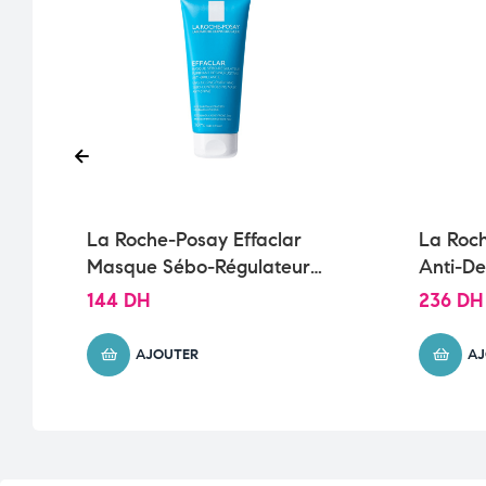
La Roche-Posay Effaclar
La Roch
Masque Sébo-Régulateur
Anti-D
Peau Grasse Acnéique |
Sèche e
144
DH
236
DH
100ml
AJOUTER
AJ