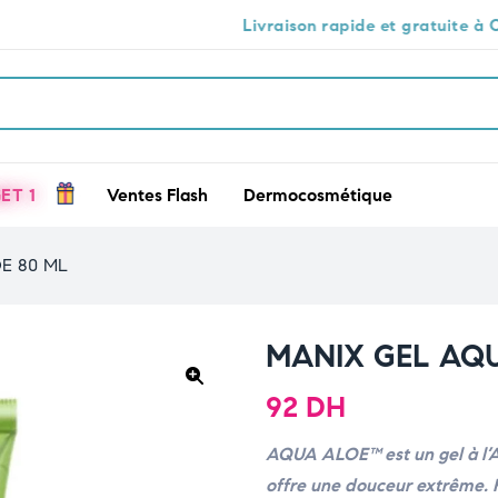
Livraison rapide et gratuite à Casablanca 🕒🚚
ET 1
Ventes Flash
Dermocosmétique
E 80 ML
MANIX GEL AQ
92
DH
🔍
AQUA ALOE™ est un gel à l’Al
offre une douceur extrême.