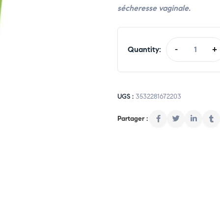
sécheresse vaginale.
Quantity:
-
+
UGS :
3532281672203