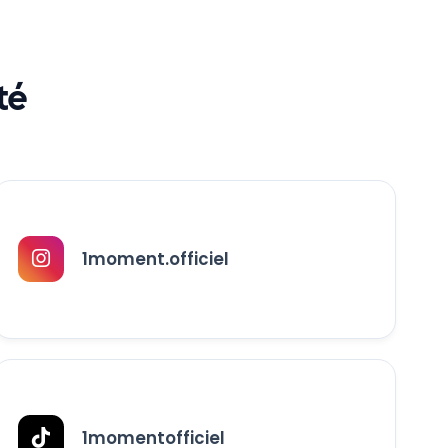
té
1moment.officiel
1momentofficiel