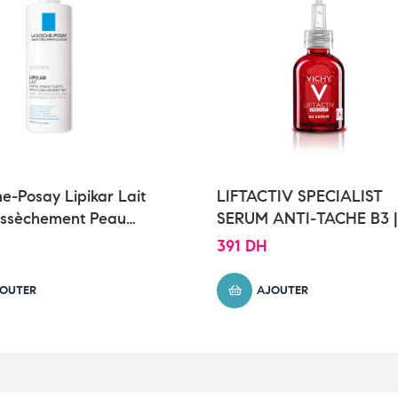
e-Posay Lipikar Lait
LIFTACTIV SPECIALIST
essèchement Peau
SERUM ANTI-TACHE B3 |
t Sensible | 400ml
Tous types de peaux | 3
391
DH
OUTER
AJOUTER