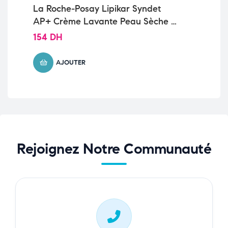
La Roche-Posay Lipikar Syndet
VI
AP+ Crème Lavante Peau Sèche et
AN
Eczéma Atopique| 200ml
NO
154
DH
13
AJOUTER
Rejoignez Notre Communauté