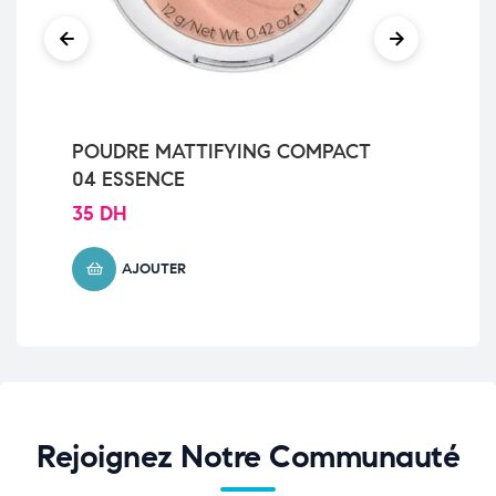
POUDRE MATTIFYING COMPACT
PO
04 ESSENCE
ES
35
DH
35
AJOUTER
Rejoignez Notre Communauté