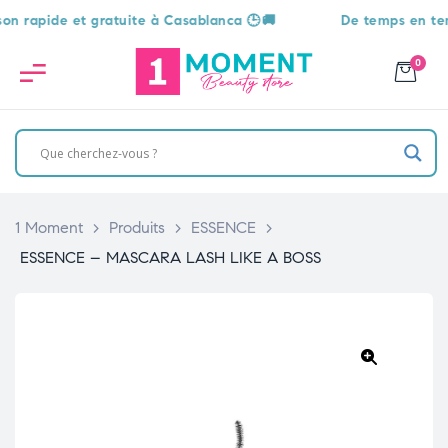
apide et gratuite à Casablanca 🕒🚚
De temps en temps, u
0
1 Moment
>
Produits
>
ESSENCE
>
ESSENCE – MASCARA LASH LIKE A BOSS
🔍