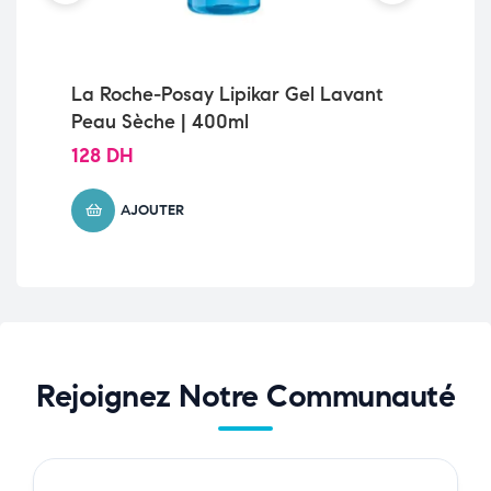
La Roche-Posay Lipikar Gel Lavant
Ce
Peau Sèche | 400ml
Sè
128
DH
11
AJOUTER
Rejoignez Notre Communauté