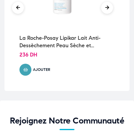
La Roche-Posay Lipikar Lait Anti-
Ce
Dessèchement Peau Sèche et
SP
Sensible | 400ml
52
236
DH
10
AJOUTER
Rejoignez Notre Communauté