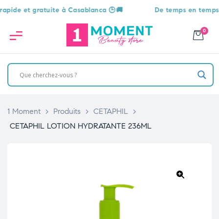
e et gratuite à Casablanca 🕒🚚
De temps en temps, une s
0
1 Moment
>
Produits
>
CETAPHIL
>
CETAPHIL LOTION HYDRATANTE 236ML
🔍