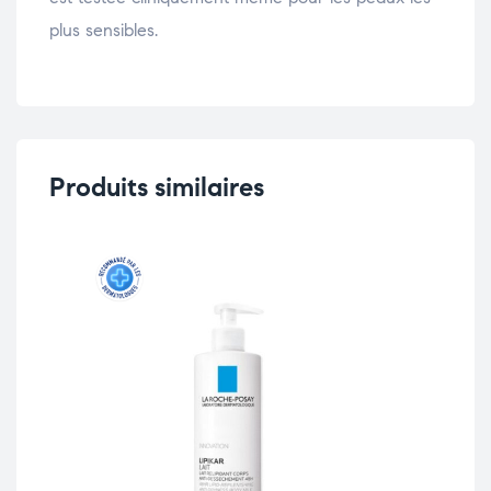
plus sensibles.
Produits similaires
-1