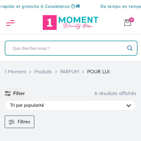
e et gratuite à Casablanca 🕒🚚
De temps en temps, une s
0
1 Moment
>
Produits
>
PARFUM
>
POUR LUI
Filter
6 résultats affichés
Tri par popularité
Filtres