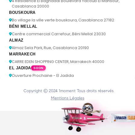
4 Résidence El Baghdadi Boulevard Yacoub El Mansour,
Casablanca 20000
BOUSKOURA
Bo village la ville verte bouskoura, Casablanca 27182
BÉNI MELLAL
Centre commercial Carrefour, Béni Mellal 23030
ALMAZ
Almaz Sela Park, Rue, Casablanca 20190
MARRAKECH
CARRE EDEN SHOPPING CENTER, Marrakech 40000
EL JADIDA
SOON
Ouverture Prochaine - El Jadida
Copyright © 2024
1moment
Tous droits réservés.
Mentions Légales