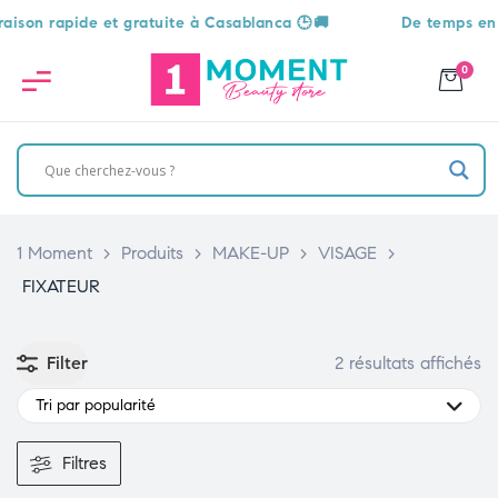
on rapide et gratuite à Casablanca 🕒🚚
De temps en tem
0
1 Moment
>
Produits
>
MAKE-UP
>
VISAGE
>
FIXATEUR
Filter
2 résultats affichés
Tri par popularité
Filtres