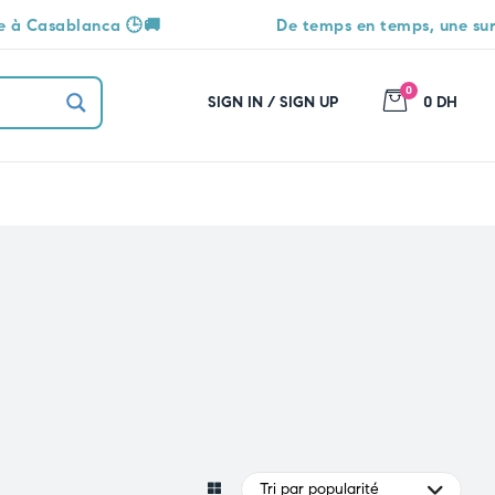
nca 🕒🚚
De temps en temps, une surprise vous a
0
SIGN IN / SIGN UP
0 DH
Tri par popularité