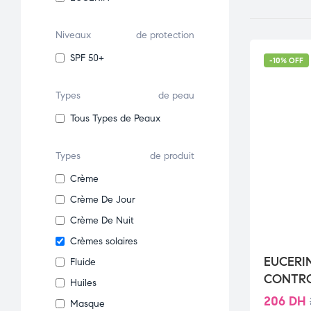
Niveaux
de protection
SPF 50+
-10% OFF
Types
de peau
Tous Types de Peaux
Types
de produit
Crème
Crème De Jour
Crème De Nuit
Crèmes solaires
EUCERI
Fluide
CONTRO
Huiles
50 ML
206
DH
Masque