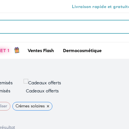
Livraison rapide et gratuite à Casabla
ET 1
Ventes Flash
Dermocosmétique
misés
Cadeaux offerts
×
liser
Crèmes solaires
 résultat