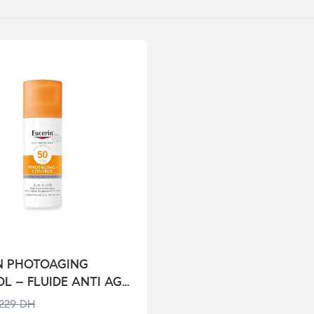
N PHOTOAGING
L – FLUIDE ANTI AGE
229
DH