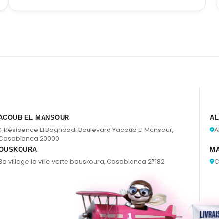
ACOUB EL MANSOUR
AL
4 Résidence El Baghdadi Boulevard Yacoub El Mansour,
A
Casablanca 20000
OUSKOURA
M
Bo village la ville verte bouskoura, Casablanca 27182
C