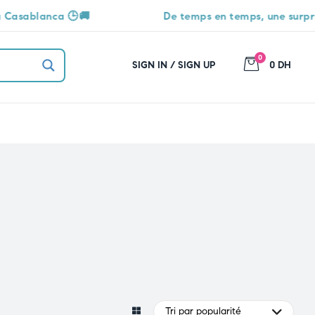
ca 🕒🚚
De temps en temps, une surprise vous at
0
SIGN IN / SIGN UP
0 DH
Tri par popularité