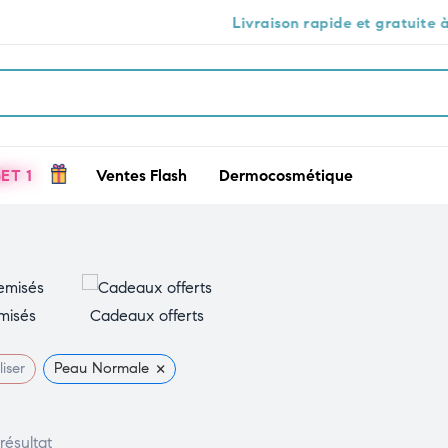
Livraison rapide et gratuite à Casablan
ET 1
Ventes Flash
Dermocosmétique
misés
Cadeaux offerts
×
liser
Peau Normale
 résultat