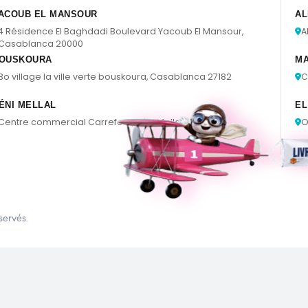
ACOUB EL MANSOUR
AL
4 Résidence El Baghdadi Boulevard Yacoub El Mansour,
A
Casablanca 20000
OUSKOURA
M
Bo village la ville verte bouskoura, Casablanca 27182
C
ÉNI MELLAL
EL
Centre commercial Carrefour, Béni Mellal 23030
O
servés.