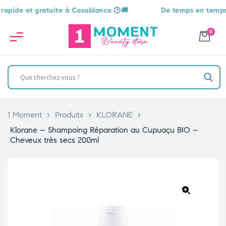
e et gratuite à Casablanca 🕒🚚
De temps en temps, une 
0
1 Moment
>
Produits
>
KLORANE
>
Klorane – Shampoing Réparation au Cupuaçu BIO –
Cheveux très secs 200ml
🔍