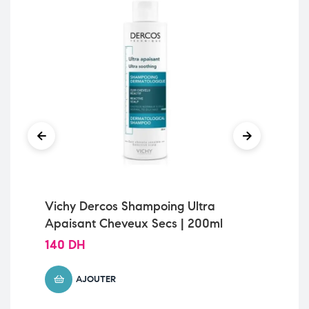
Vichy Dercos Shampoing Ultra
VI
Apaisant Cheveux Secs | 200ml
AN
NO
140
DH
13
AJOUTER