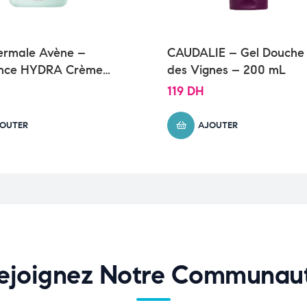
ermale Avène –
CAUDALIE – Gel Douche
nce HYDRA Crème
des Vignes – 200 mL
 apaisante
119
DH
OUTER
AJOUTER
ejoignez Notre Communau