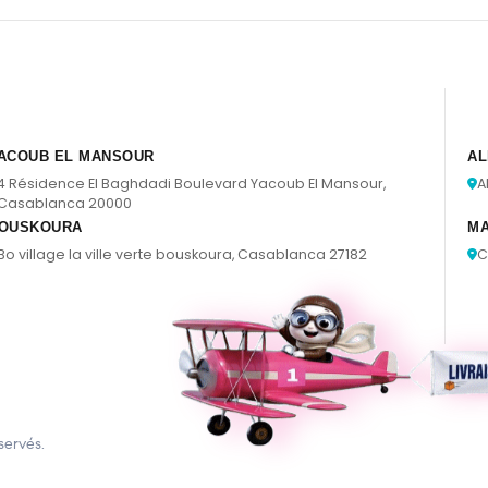
ACOUB EL MANSOUR
AL
4 Résidence El Baghdadi Boulevard Yacoub El Mansour,
A
Casablanca 20000
OUSKOURA
M
Bo village la ville verte bouskoura, Casablanca 27182
C
servés.