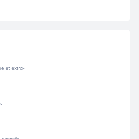
e et extra-
s
 conseils