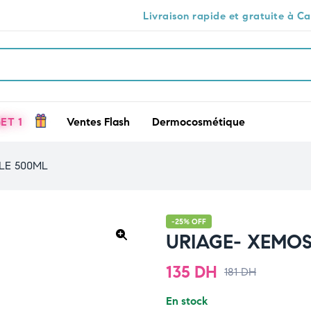
Livraison rapide et gratuite à Casablanca 🕒
ET 1
Ventes Flash
Dermocosmétique
LE 500ML
-25% OFF
URIAGE- XEMOS
🔍
135
DH
181
DH
En stock