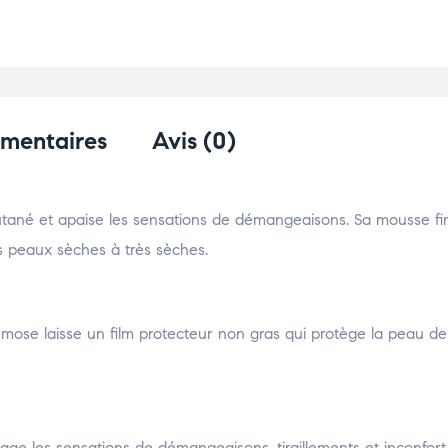
émentaires
Avis (0)
tané et apaise les sensations de démangeaisons. Sa mousse fin
s peaux sèches à très sèches.
émose laisse un film protecteur non gras qui protège la peau de
lage les sensations de démangeaisons, tiraillements et inconfort.