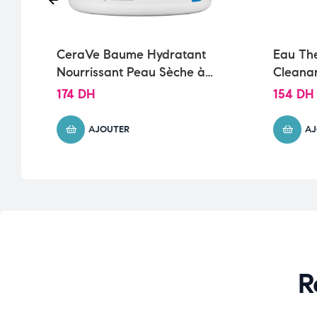
CeraVe Baume Hydratant
Eau Th
Nourrissant Peau Sèche à
Cleana
Très Sèche | 454g
lavante
174
DH
154
DH
AJOUTER
AJ
R