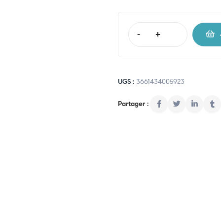
-
+
UGS :
3661434005923