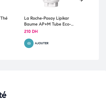
 Thé
La Roche-Posay Lipikar
AVÉ
Baume AP+M Tube Eco-
HYD
Responsable Peau Sèche et
210
DH
168
Eczéma Atopique | 200ml
AJOUTER
té