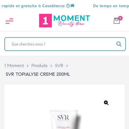
e et gratuite à Casablanca 🕒🚚
De temps en temps, une 
0
1 Moment
>
Produits
>
SVR
>
SVR TOPIALYSE CREME 200ML
🔍