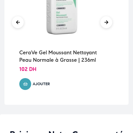
CeraVe Gel Moussant Nettoyant
Vi
Peau Normale à Grasse | 236ml
Sh
20
102
DH
13
AJOUTER