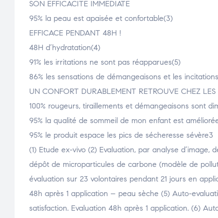
SON EFFICACITE IMMEDIATE
95% la peau est apaisée et confortable(3)
EFFICACE PENDANT 48H !
48H d’hydratation(4)
91% les irritations ne sont pas réapparues(5)
86% les sensations de démangeaisons et les incitation
UN CONFORT DURABLEMENT RETROUVE CHEZ LES 
100% rougeurs, tiraillements et démangeaisons sont d
95% la qualité de sommeil de mon enfant est amélioré
95% le produit espace les pics de sécheresse sévère3
(1) Etude ex-vivo (2) Evaluation, par analyse d’image, d
dépôt de microparticules de carbone (modèle de pollutio
évaluation sur 23 volontaires pendant 21 jours en appli
48h après 1 application – peau sèche (5) Auto-evaluati
satisfaction. Evaluation 48h après 1 application. (6) Au