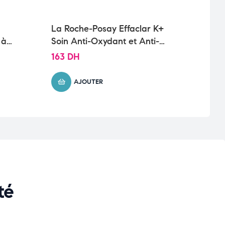
La Roche-Posay Effaclar K+
Cera
 à
Soin Anti-Oxydant et Anti-
Régé
Sébum Peau Grasse | 40ml
et A
163
DH
67
D
AJOUTER
té