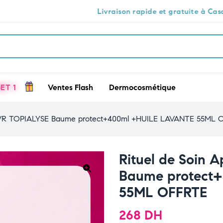
Livraison rapide et gratuite à Casablanca 🕒🚚
ET 1
Ventes Flash
Dermocosmétique
 :SVR TOPIALYSE Baume protect+400ml +HUILE LAVANTE 55ML 
Rituel de Soin 
Baume protect
🔍
55ML OFFRTE
268
DH