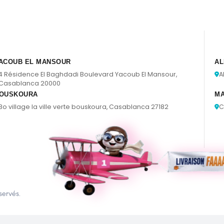
ACOUB EL MANSOUR
AL
4 Résidence El Baghdadi Boulevard Yacoub El Mansour,
A
Casablanca 20000
OUSKOURA
M
Bo village la ville verte bouskoura, Casablanca 27182
C
servés.