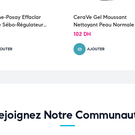
e-Posay Effaclar
CeraVe Gel Moussant
 Sébo-Régulateur
Nettoyant Peau Normale
rasse Acnéique |
Grasse | 236ml
102
DH
OUTER
AJOUTER
ejoignez Notre Communau