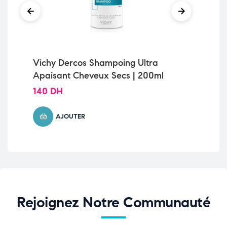
Vichy Dercos Shampoing Ultra
Ce
Apaisant Cheveux Secs | 200ml
Sè
140
DH
11
AJOUTER
Rejoignez Notre Communauté