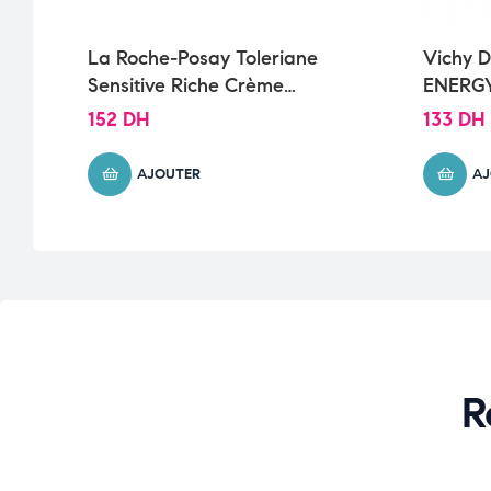
La Roche-Posay Toleriane
Vichy D
Sensitive Riche Crème
ENERGY
Hydratante Peau Sèche à
Stimula
152
DH
133
DH
Très Sèche | 40ml
AJOUTER
AJ
R