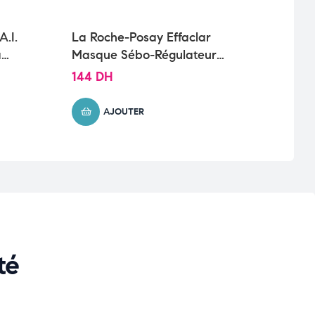
A.I.
La Roche-Posay Effaclar
LIFT
à
Masque Sébo-Régulateur
SERU
Peau Grasse Acnéique |
Tous
144
DH
391
100ml
AJOUTER
té