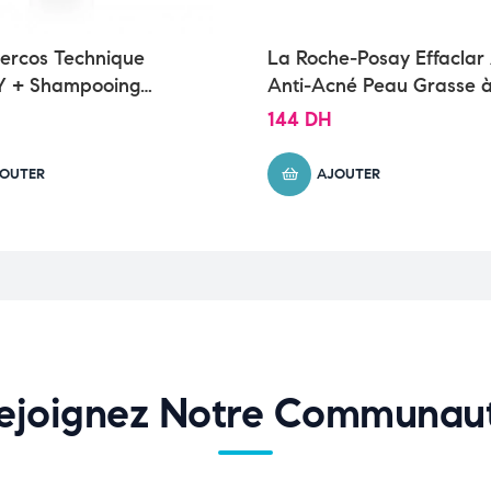
ercos Technique
La Roche-Posay Effaclar 
 + Shampooing
Anti-Acné Peau Grasse 
nt Anti-Chute| 200ml
Imperfections | 15ml
144
DH
OUTER
AJOUTER
ejoignez Notre Communau