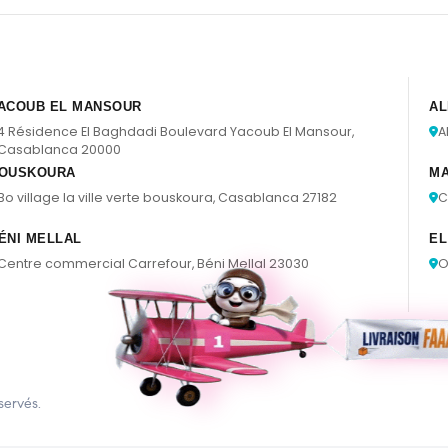
ACOUB EL MANSOUR
AL
4 Résidence El Baghdadi Boulevard Yacoub El Mansour,
A
Casablanca 20000
OUSKOURA
M
Bo village la ville verte bouskoura, Casablanca 27182
C
ÉNI MELLAL
EL
Centre commercial Carrefour, Béni Mellal 23030
O
servés.