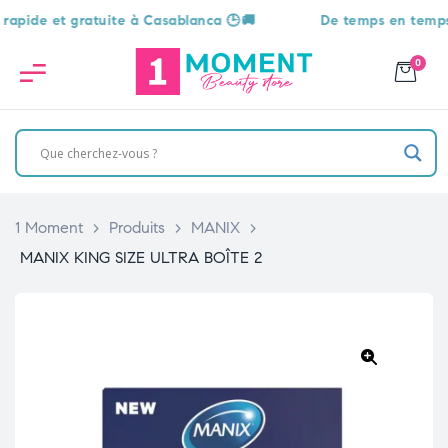
ide et gratuite à Casablanca 🕒🚚
De temps en temps, une
0
1 Moment
>
Produits
>
MANIX
>
MANIX KING SIZE ULTRA BOÎTE 2
🔍