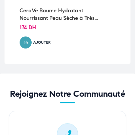
CeraVe Baume Hydratant
Ce
Nourrissant Peau Sèche à Très
Sè
Sèche | 454g
174
DH
11
AJOUTER
Rejoignez Notre Communauté