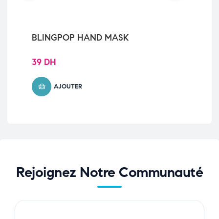
BLINGPOP HAND MASK
EX
39
DH
10
AJOUTER
Rejoignez Notre Communauté