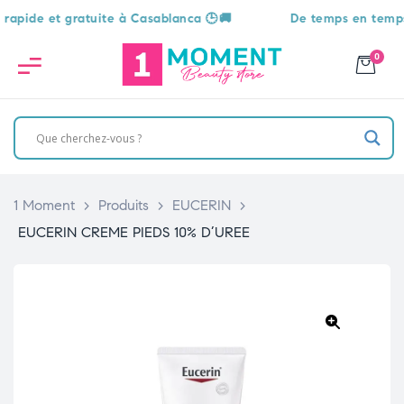
de et gratuite à Casablanca 🕒🚚
De temps en temps, une
0
1 Moment
>
Produits
>
EUCERIN
>
EUCERIN CREME PIEDS 10% D’UREE
🔍