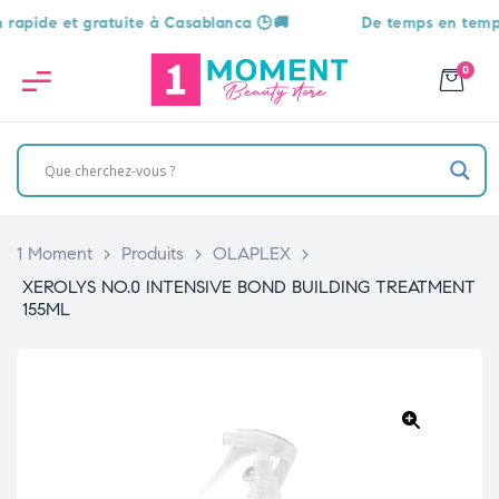
e et gratuite à Casablanca 🕒🚚
De temps en temps, une 
0
1 Moment
>
Produits
>
OLAPLEX
>
XEROLYS NO.0 INTENSIVE BOND BUILDING TREATMENT
155ML
🔍