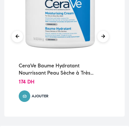
CeraVe Baume Hydratant
Ce
Nourrissant Peau Sèche à Très
No
Sèche | 454g
Sè
174
DH
14
AJOUTER