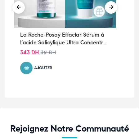
La Roche-Posay Effaclar Sérum à
BI
l’acide Salicylique Ultra Concentré |
40
Peau à tendance acnéique | 30ml
343
DH
361
DH
No
24
5.0
AJOUTER
5
Rejoignez Notre Communauté