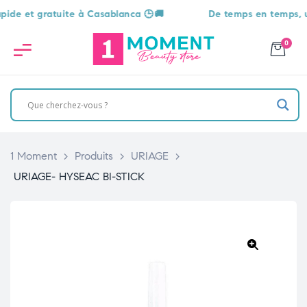
 et gratuite à Casablanca 🕒🚚
De temps en temps, une su
0
1 Moment
>
Produits
>
URIAGE
>
URIAGE- HYSEAC BI-STICK
🔍