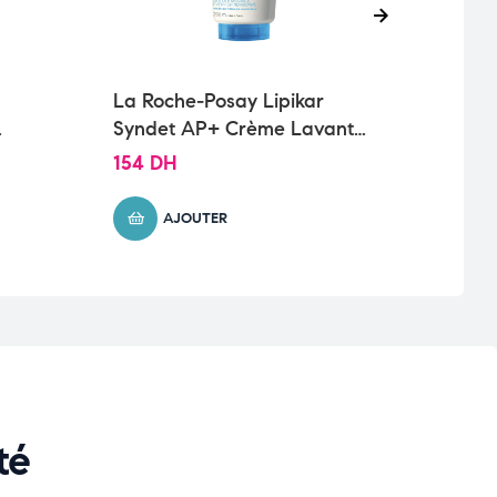
La Roche-Posay Lipikar
La R
Syndet AP+ Crème Lavante
Lava
Peau Sèche et Eczéma
154
DH
128
Atopique| 200ml
AJOUTER
té