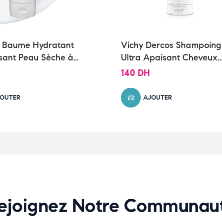
 Baume Hydratant
Vichy Dercos Shampoing
sant Peau Sèche à
Ultra Apaisant Cheveux
che | 177ml
Secs | 200ml
140
DH
OUTER
AJOUTER
ejoignez Notre Communau