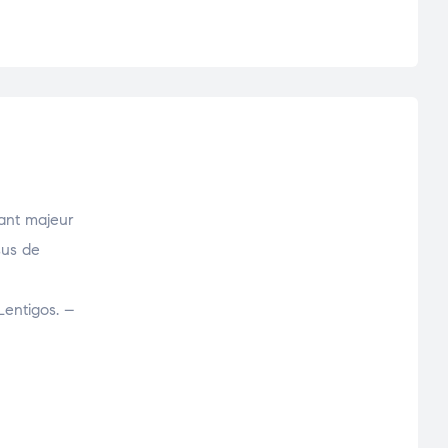
hant majeur
sus de
Lentigos. –