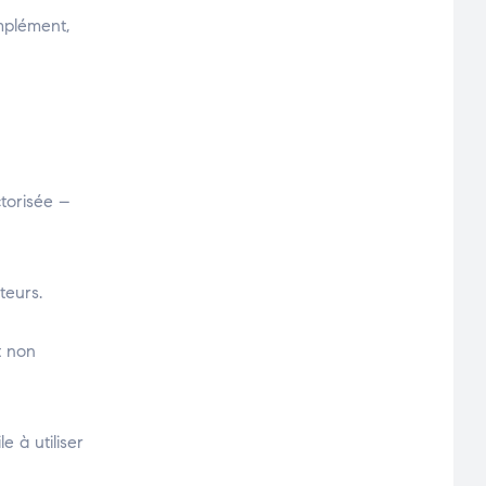
mplément,
torisée –
teurs.
t non
e à utiliser