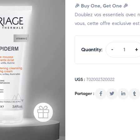
🎉 Buy One, Get One 🎉
Doublez vos essentiels avec no
vous, cette offre exclusive es
Quantity:
-
+
UGS :
702002320022