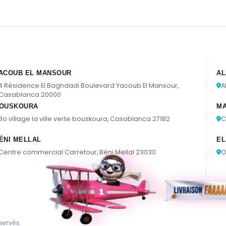
ACOUB EL MANSOUR
AL
4 Résidence El Baghdadi Boulevard Yacoub El Mansour,
A
Casablanca 20000
OUSKOURA
M
Bo village la ville verte bouskoura, Casablanca 27182
C
ÉNI MELLAL
EL
Centre commercial Carrefour, Béni Mellal 23030
O
servés.