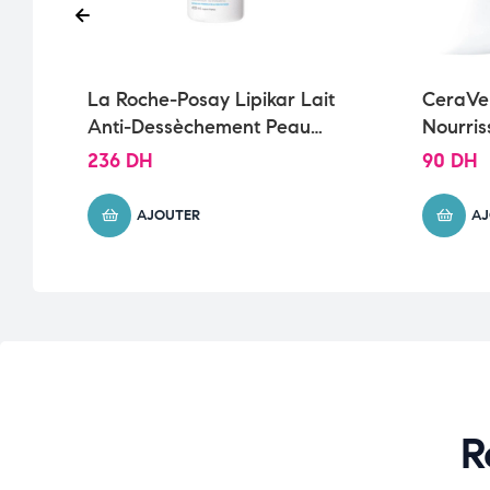
at
La Roche-Posay Lipikar Lait
CeraVe
Anti-Dessèchement Peau
Nourris
Sèche et Sensible | 400ml
Très Sè
236
DH
90
DH
AJOUTER
AJ
R