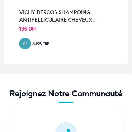
VICHY DERCOS SHAMPOING
Ce
ANTIPELLICULAIRE CHEVEUX
Sè
NORMAUX A GRAS 200 ML
135
DH
11
AJOUTER
Rejoignez Notre Communauté