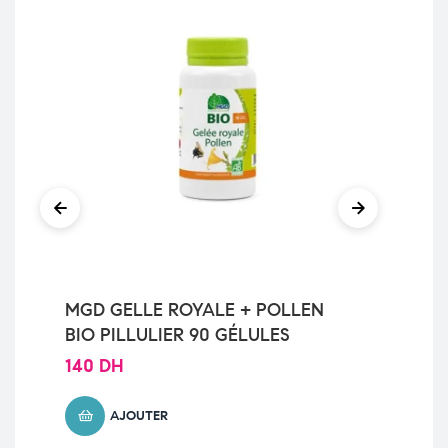
MGD GELLE ROYALE + POLLEN
MG
BIO PILLULIER 90 GÉLULES
12
140
DH
10
AJOUTER