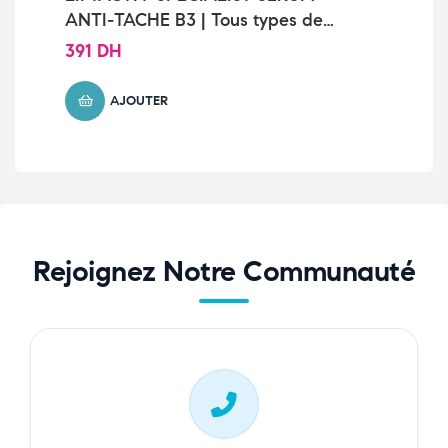
ANTI-TACHE B3 | Tous types de
Sh
peaux | 30ml
20
391
DH
13
AJOUTER
Rejoignez Notre Communauté