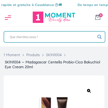
de et gratuite à Casablanca 🕒🚚
De temps en temps, une
0
1 Moment
>
Produits
>
SKIN1004
>
SKIN1004 – Madagascar Centella Probio-Cica Bakuchiol
Eye Cream 20ml
🔍