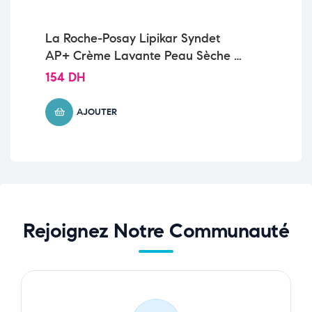
La Roche-Posay Lipikar Syndet
La
AP+ Crème Lavante Peau Sèche et
Ph
Eczéma Atopique| 200ml
| 1
154
DH
98
AJOUTER
Rejoignez Notre Communauté