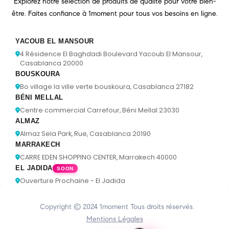
Explorez notre sélection de produits de qualité pour votre bien-
être. Faites confiance à 1moment pour tous vos besoins en ligne.
YACOUB EL MANSOUR
4 Résidence El Baghdadi Boulevard Yacoub El Mansour,
Casablanca 20000
BOUSKOURA
Bo village la ville verte bouskoura, Casablanca 27182
BÉNI MELLAL
Centre commercial Carrefour, Béni Mellal 23030
ALMAZ
Almaz Sela Park, Rue, Casablanca 20190
MARRAKECH
CARRE EDEN SHOPPING CENTER, Marrakech 40000
EL JADIDA
SOON
Ouverture Prochaine - El Jadida
Copyright © 2024
1moment
Tous droits réservés.
Mentions Légales