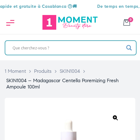
 et gratuite à Casablanca 🕒🚚
De temps en temps, une s
0
1 Moment
>
Produits
>
SKIN1004
>
SKIN1004 – Madagascar Centella Poremizing Fresh
Ampoule 100ml
🔍