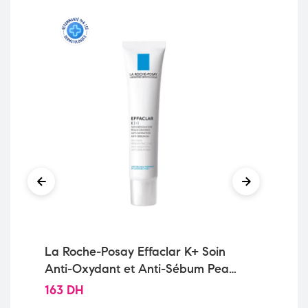
La Roche-Posay Effaclar K+ Soin
La 
Anti-Oxydant et Anti-Sébum Peau
Ac
Grasse | 40ml
| 1
163
DH
14