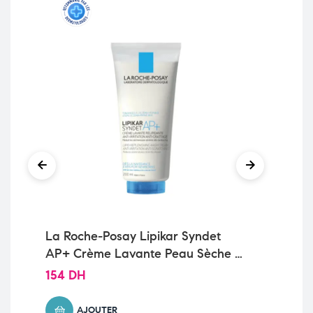
La Roche-Posay Lipikar Syndet
La
AP+ Crème Lavante Peau Sèche et
Ri
Eczéma Atopique| 200ml
Sè
154
DH
15
AJOUTER