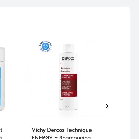
t
Vichy Dercos Technique
Cera
à
ENERGY + Shampooing
Visa