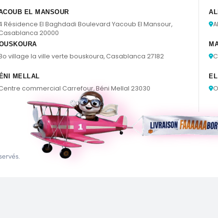
ACOUB EL MANSOUR
AL
4 Résidence El Baghdadi Boulevard Yacoub El Mansour,
A
Casablanca 20000
OUSKOURA
M
Bo village la ville verte bouskoura, Casablanca 27182
C
ÉNI MELLAL
EL
Centre commercial Carrefour, Béni Mellal 23030
O
servés.