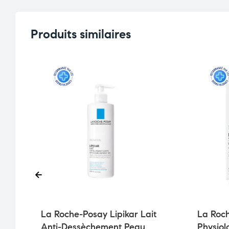
Produits similaires
La Roche-Posay Lipikar Lait
La Roch
Anti-Dessèchement Peau
Physiol