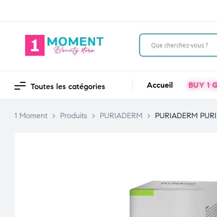
Accueil
BUY 1 G
Toutes les catégories
1 Moment
>
Produits
>
PURIADERM
>
PURIADERM PUR