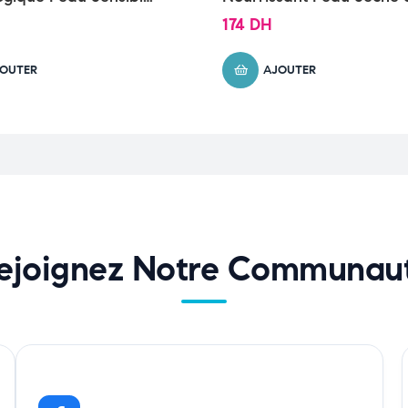
 150g
Très Sèche | 454g
174
DH
OUTER
AJOUTER
ejoignez Notre Communau