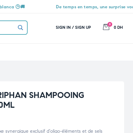
De temps en temps, une surprise vous attend 🎁
0
SIGN IN / SIGN UP
0 DH
RIPHAN SHAMPOOING
0ML
e synergique exclusif d’oligo-éléments et de sels