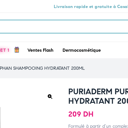
Livraison rapide et gratuite à Casablanca 🕒🚚
ET 1
Ventes Flash
Dermocosmétique
IPHAN SHAMPOOING HYDRATANT 200ML
PURIADERM PU
HYDRATANT 20
🔍
209
DH
Formulé à partir d’un complex