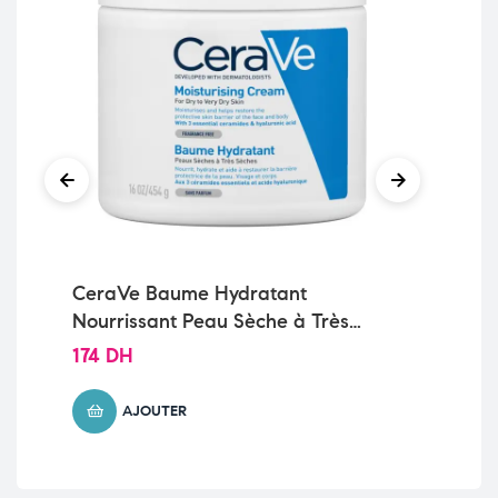
CeraVe Baume Hydratant
VI
Nourrissant Peau Sèche à Très
AN
Sèche | 454g
NO
174
DH
13
AJOUTER