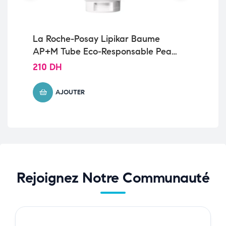
La Roche-Posay Lipikar Baume
La
AP+M Tube Eco-Responsable Peau
Sé
Sèche et Eczéma Atopique | 200ml
Ac
210
DH
14
AJOUTER
Rejoignez Notre Communauté