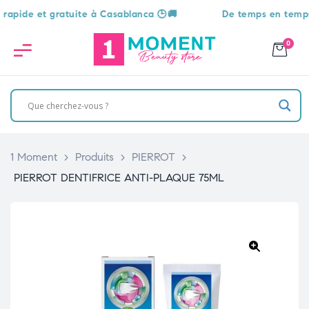
de et gratuite à Casablanca 🕒🚚
De temps en temps, une 
0
1 Moment
>
Produits
>
PIERROT
>
PIERROT DENTIFRICE ANTI-PLAQUE 75ML
🔍