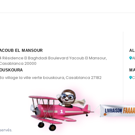
ACOUB EL MANSOUR
AL
4 Résidence El Baghdadi Boulevard Yacoub El Mansour,
A
Casablanca 20000
OUSKOURA
M
Bo village la ville verte bouskoura, Casablanca 27182
C
servés.