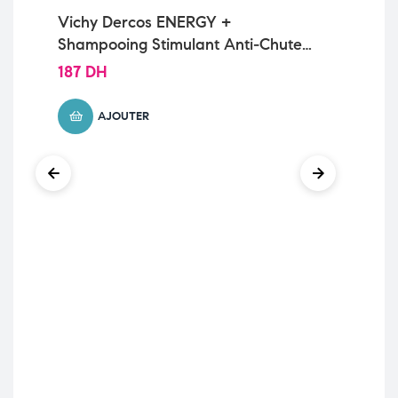
Vichy Dercos ENERGY +
Vi
Shampooing Stimulant Anti-Chute |
Sh
400ml
20
187
DH
13
AJOUTER