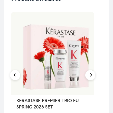
-5
KERASTASE PREMIER TRIO EU
La
SPRING 2026 SET
l’a