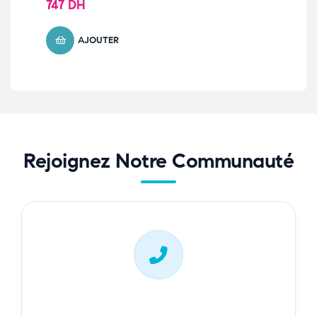
Pe
747
DH
34
AJOUTER
Rejoignez Notre Communauté