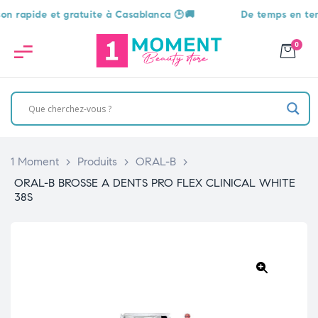
apide et gratuite à Casablanca 🕒🚚
De temps en temps, 
0
1 Moment
>
Produits
>
ORAL-B
>
ORAL-B BROSSE A DENTS PRO FLEX CLINICAL WHITE
38S
🔍