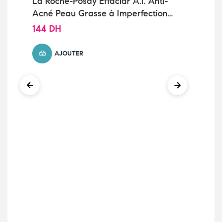
La Roche-Posay Effaclar A.I. Anti-
La
Acné Peau Grasse à Imperfections
Ph
| 15ml
| 1
144
DH
98
AJOUTER