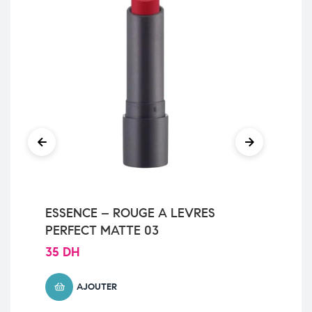
ESSENCE – ROUGE A LEVRES
Ca
PERFECT MATTE 03
CO
35
DH
9
AJOUTER