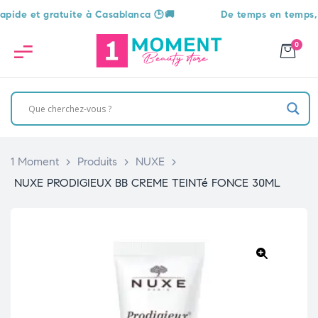
 et gratuite à Casablanca 🕒🚚
De temps en temps, une s
0
1 Moment
>
Produits
>
NUXE
>
NUXE PRODIGIEUX BB CREME TEINTé FONCE 30ML
🔍