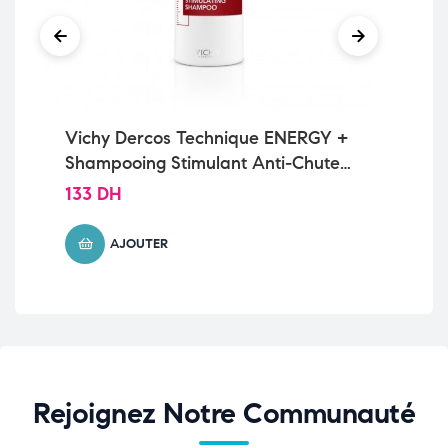
Vichy Dercos Technique ENERGY +
Ce
Shampooing Stimulant Anti-Chute|
No
200ml
Sèc
133
DH
9
AJOUTER
Rejoignez Notre Communauté