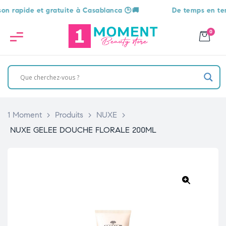
apide et gratuite à Casablanca 🕒🚚
De temps en temps, u
0
1 Moment
>
Produits
>
NUXE
>
NUXE GELEE DOUCHE FLORALE 200ML
🔍