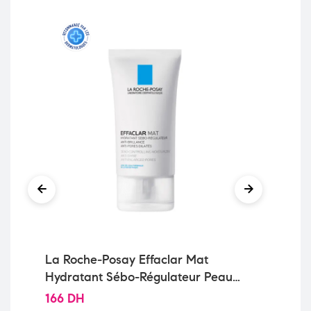
La Roche-Posay Effaclar Mat
Ce
Hydratant Sébo-Régulateur Peau
Pie
Grasse et Sensible | 40ml
166
DH
67