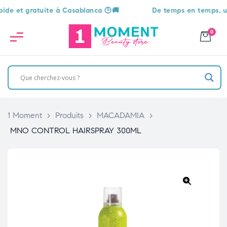
t gratuite à Casablanca 🕒🚚
De temps en temps, une sur
0
1 Moment
>
Produits
>
MACADAMIA
>
MNO CONTROL HAIRSPRAY 300ML
🔍