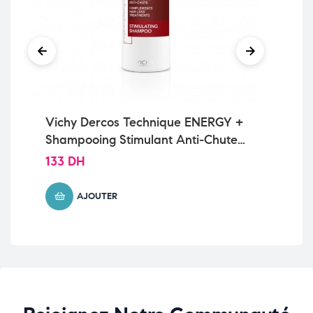
Vichy Dercos Technique ENERGY +
La
Shampooing Stimulant Anti-Chute|
AP
200ml
Ec
133
DH
15
AJOUTER