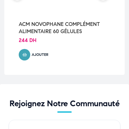
ACM NOVOPHANE COMPLÉMENT
TC
ALIMENTAIRE 60 GÉLULES
CU
244
DH
13
AJOUTER
Rejoignez Notre Communauté