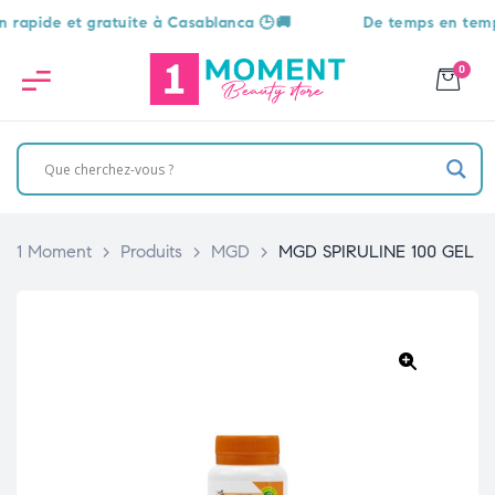
de et gratuite à Casablanca 🕒🚚
De temps en temps, une
0
1 Moment
>
Produits
>
MGD
>
MGD SPIRULINE 100 GEL
🔍